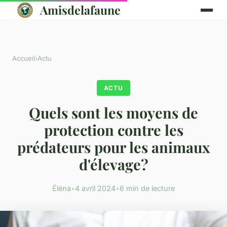
Amisdelafaune
Accueil
›
Actu
ACTU
Quels sont les moyens de
protection contre les
prédateurs pour les animaux
d'élevage?
Éléna
•
4 avril 2024
•
6 min de lecture