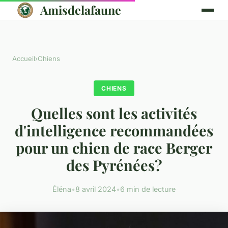
Amisdelafaune
Accueil
›
Chiens
CHIENS
Quelles sont les activités
d'intelligence recommandées
pour un chien de race Berger
des Pyrénées?
Éléna
•
8 avril 2024
•
6 min de lecture