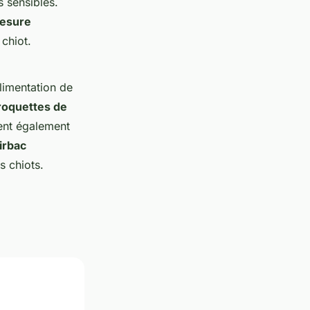
s sensibles.
Mesure
chiot.
limentation de
roquettes de
vent également
irbac
s chiots.