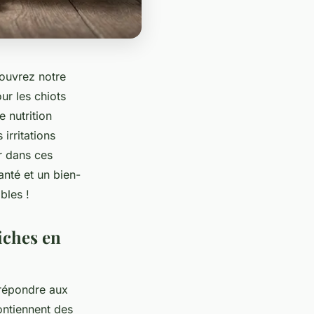
couvrez notre
ur les chiots
e nutrition
irritations
r dans ces
anté et un bien-
bles !
iches en
répondre aux
contiennent des