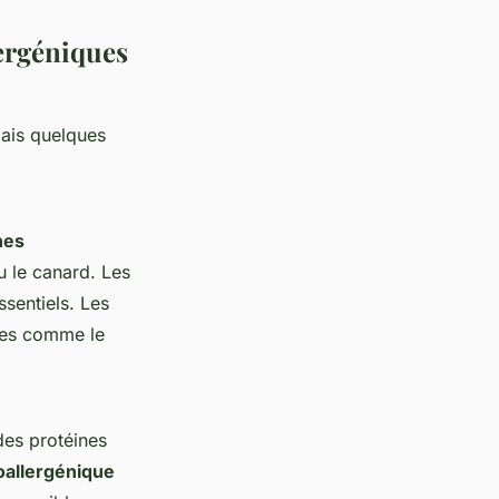
ergéniques
mais quelques
nes
 le canard. Les
ssentiels. Les
tes comme le
 des protéines
allergénique