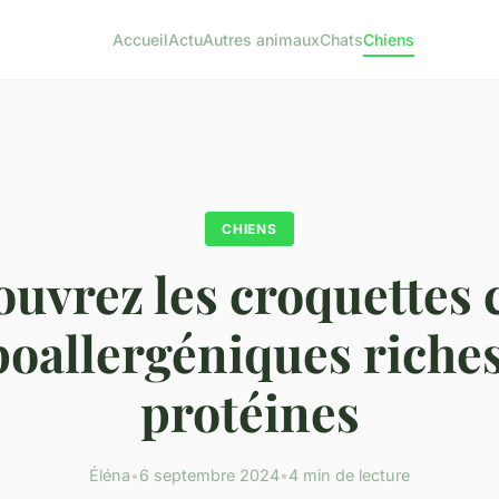
Accueil
Actu
Autres animaux
Chats
Chiens
CHIENS
uvrez les croquettes 
oallergéniques riche
protéines
Éléna
•
6 septembre 2024
•
4 min de lecture