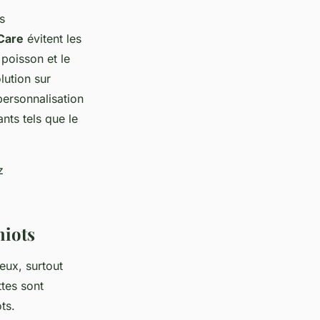
s
Care
évitent les
 poisson et le
lution sur
ersonnalisation
nts tels que le
z
hiots
eux, surtout
tes sont
ts.