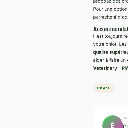
propose des croq
Pour une option
permettent d'ada
Recommandatio
Il est toujours 
votre chiot. Les
qualité supérie
aider à faire un
Veterinary HP
Chiens
EC
É
É