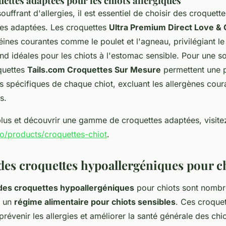
ettes adaptées pour les chiots allergiques
ouffrant d'allergies, il est essentiel de choisir des croquette
es adaptées. Les croquettes
Ultra Premium Direct Love & 
ines courantes comme le poulet et l'agneau, privilégiant le
rend idéales pour les chiots à l'estomac sensible. Pour une so
quettes
Tails.com Croquettes Sur Mesure
permettent une p
s spécifiques de chaque chiot, excluant les allergènes coura
s.
plus et découvrir une gamme de croquettes adaptées, visite
co/products/croquettes-chiot
.
des croquettes hypoallergéniques pour c
des croquettes hypoallergéniques
pour chiots sont nombr
t un
régime alimentaire pour chiots sensibles
. Ces croquet
révenir les allergies et améliorer la santé générale des chio