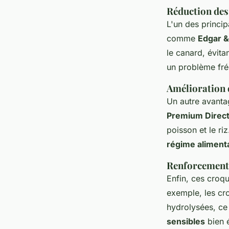
Réduction des 
L'un des princi
comme
Edgar &
le canard, évitan
un problème fré
Amélioration d
Un autre avanta
Premium Direct
poisson et le ri
régime alimenta
Renforcement 
Enfin, ces croqu
exemple, les cr
hydrolysées, ce 
sensibles
bien é