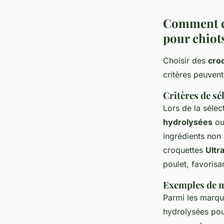
Comment ch
pour chiot
Choisir des
cro
critères peuvent
Critères de sé
Lors de la sélec
hydrolysées
ou
ingrédients non 
croquettes
Ultr
poulet, favorisa
Exemples de m
Parmi les marq
hydrolysées pou