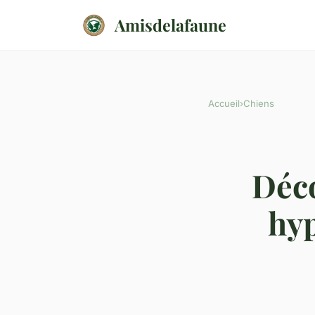
Amisdelafaune
Accueil
›
Chiens
Déco
hyp