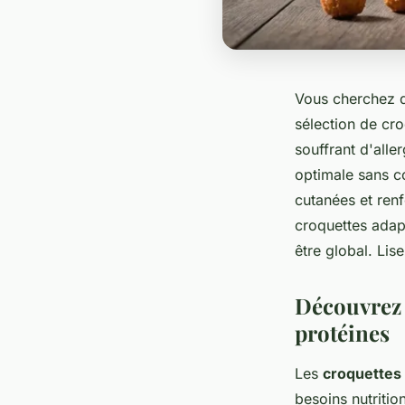
Vous cherchez d
sélection de cr
souffrant d'alle
optimale sans co
cutanées et ren
croquettes adapt
être global. Lise
Découvrez 
protéines
Les
croquettes 
besoins nutritio