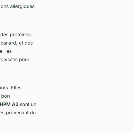
ions allergiques
 des protéines
 canard, et des
e, les
rolysées pour
ots. Elles
e bon
y HPM A2
sont un
ées provenant du