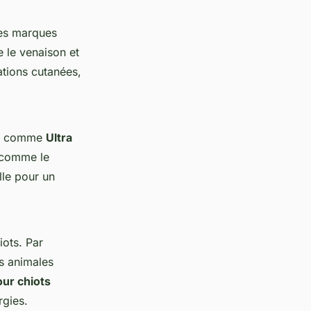
Des marques
e le venaison et
tations cutanées,
tes comme
Ultra
r comme le
lle pour un
iots. Par
s animales
our chiots
rgies.